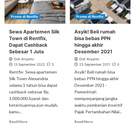
Promo di Rentfix
Promo di Rentfix
Sewa Apartemen Silk
Asyik! Beli rumah
Town di Rentfix,
bisa bebas PPN
Dapat Cashback
hingga akhir
Sebesar 1 Juta
Desember 2021
Didi Ariyanto
Didi Ariyanto
13 September 2022
0
23 September 2021
0
Rentfix- Sewa apartemen
Asyik! Beli rumah bisa
Silk Town Alexandria
bebas PPN hingga akhir
selama 1 tahun bisa dapat
Desember 2021 -
cashback sebesar Rp.
Pemerintah
1.000.000.Syarat dan
memperpanjang jangka
ketentuannya pun mudah,
waktu pemberian insentif
kamu...
Pajak Pertambahan Nilai...
Read More
Read More