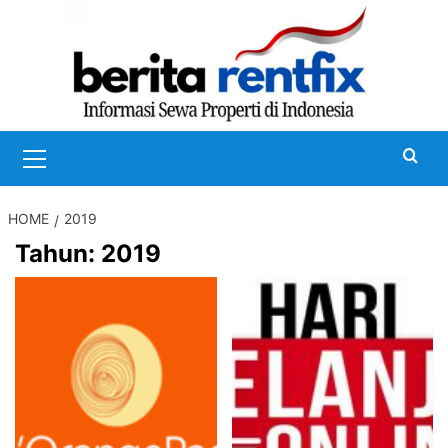
Skip
to
content
Primary
Menu
HOME
2019
Tahun:
2019