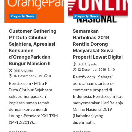
Property News
Property News
Customer Gathering
Semarakan
PT Duta Cibubur
Harbolnas 2019,
Sejahtera, Apresiasi
Rentfix Dorong
Konsumen
Masyarakat Sewa
d’OrangePark dan
Properti Lewat Digital
Bungur Mansion II
Didi Ariyanto
12 Desember 2019
0
Didi Ariyanto
16 Desember 2019
0
Rentfix.com - Sebagai
Rentfix.com - Mitra PT
perusahaan startup e-
Duta Cibubur Sejahtera
commerce properti di
sukses mengadakan
Indonesia, Rentfix.com ikut
kegiatan ramah tamah
menyemarakan Hari Belanja
dengan konsumen di
Online Nasional 2019
Lounge Premiere XXI TSM
(Harbolnas) yang
(14/12/2019)....
diperingati...
Read More
Read More