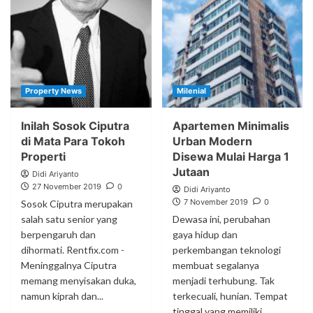
Property News
Milenial
Inilah Sosok Ciputra
Apartemen Minimalis
di Mata Para Tokoh
Urban Modern
Properti
Disewa Mulai Harga 1
Jutaan
Didi Ariyanto
27 November 2019
0
Didi Ariyanto
7 November 2019
0
Sosok Ciputra merupakan
salah satu senior yang
Dewasa ini, perubahan
berpengaruh dan
gaya hidup dan
dihormati. Rentfix.com -
perkembangan teknologi
Meninggalnya Ciputra
membuat segalanya
memang menyisakan duka,
menjadi terhubung. Tak
namun kiprah dan...
terkecuali, hunian. Tempat
tinggal yang memiliki