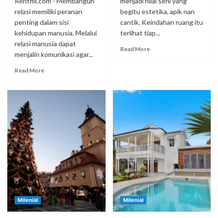
Rentfix.com - Membangun
menjadi nilai seni yang
relasi memiliki peranan
begitu estetika, apik nan
penting dalam sisi
cantik. Keindahan ruang itu
kehidupan manusia. Melalui
terlihat tiap...
relasi manusia dapat
Read More
menjalin komunikasi agar...
Read More
Milenial
Milenial