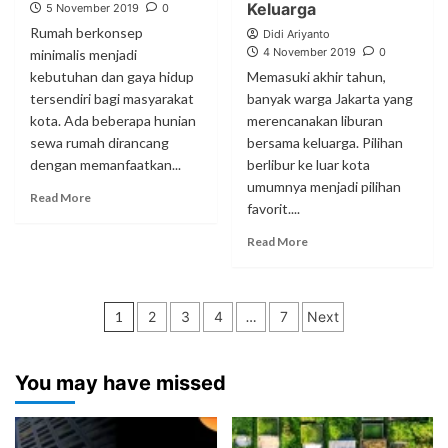
Keluarga
5 November 2019
0
Rumah berkonsep
Didi Ariyanto
4 November 2019
0
minimalis menjadi
kebutuhan dan gaya hidup
Memasuki akhir tahun,
tersendiri bagi masyarakat
banyak warga Jakarta yang
kota. Ada beberapa hunian
merencanakan liburan
sewa rumah dirancang
bersama keluarga. Pilihan
dengan memanfaatkan...
berlibur ke luar kota
umumnya menjadi pilihan
Read More
favorit....
Read More
Paginasi
1
2
3
4
…
7
Next
pos
You may have missed