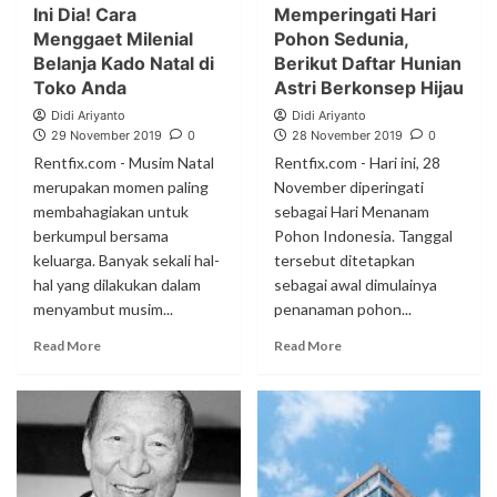
Ini Dia! Cara
Memperingati Hari
Menggaet Milenial
Pohon Sedunia,
Belanja Kado Natal di
Berikut Daftar Hunian
Toko Anda
Astri Berkonsep Hijau
Didi Ariyanto
Didi Ariyanto
29 November 2019
0
28 November 2019
0
Rentfix.com - Musim Natal
Rentfix.com - Hari ini, 28
merupakan momen paling
November diperingati
membahagiakan untuk
sebagai Hari Menanam
berkumpul bersama
Pohon Indonesia. Tanggal
keluarga. Banyak sekali hal-
tersebut ditetapkan
hal yang dilakukan dalam
sebagai awal dimulainya
menyambut musim...
penanaman pohon...
Read More
Read More