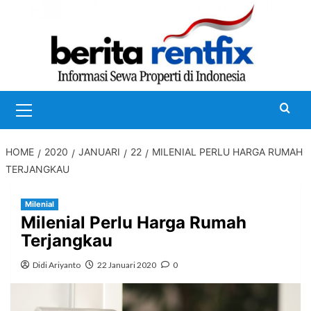
Skip
to
content
Primary
Menu
HOME
2020
JANUARI
22
MILENIAL PERLU HARGA RUMAH
TERJANGKAU
Milenial
Milenial Perlu Harga Rumah
Terjangkau
Didi Ariyanto
22 Januari 2020
0