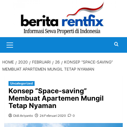
Skip
to
content
Primary
Menu
HOME
2020
FEBRUARI
26
KONSEP “SPACE-SAVING”
MEMBUAT APARTEMEN MUNGIL TETAP NYAMAN
Uncategorized
Konsep “Space-saving”
Membuat Apartemen Mungil
Tetap Nyaman
Didi Ariyanto
26 Februari 2020
0