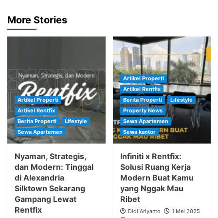
More Stories
Artikel Properti
Artikel Rentfix
Artikel Properti
Berita Properti
Lifestyle
Artikel Rentfix
Property News
Berita Properti
Lifestyle
Sewa Apartemen
Sewa Apartemen
Sewa kantor
Nyaman, Strategis,
Infiniti x Rentfix:
dan Modern: Tinggal
Solusi Ruang Kerja
di Alexandria
Modern Buat Kamu
Silktown Sekarang
yang Nggak Mau
Gampang Lewat
Ribet
Rentfix
Didi Ariyanto
1 Mei 2025