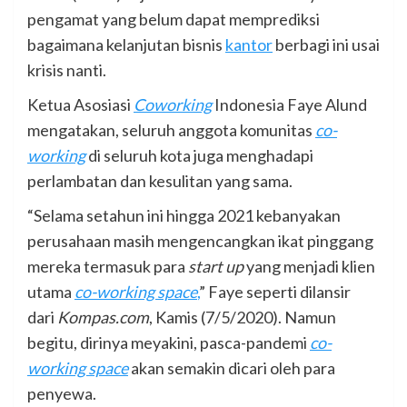
pengamat yang belum dapat memprediksi
bagaimana kelanjutan bisnis
kantor
berbagi ini usai
krisis nanti.
Ketua Asosiasi
Coworking
Indonesia Faye Alund
mengatakan, seluruh anggota komunitas
co-
working
di seluruh kota juga menghadapi
perlambatan dan kesulitan yang sama.
“Selama setahun ini hingga 2021 kebanyakan
perusahaan masih mengencangkan ikat pinggang
mereka termasuk para
start up
yang menjadi klien
utama
co-working space
,
” Faye seperti dilansir
dari
Kompas.com
, Kamis (7/5/2020). Namun
begitu, dirinya meyakini, pasca-pandemi
co-
working space
akan semakin dicari oleh para
penyewa.