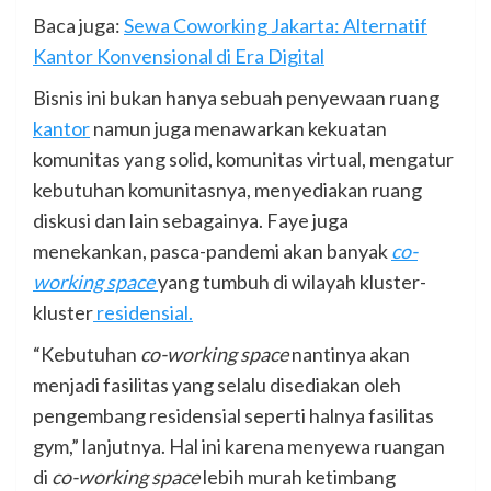
Baca juga:
Sewa Coworking Jakarta: Alternatif
Kantor Konvensional di Era Digital
Bisnis ini bukan hanya sebuah penyewaan ruang
kantor
namun juga menawarkan kekuatan
komunitas yang solid, komunitas virtual, mengatur
kebutuhan komunitasnya, menyediakan ruang
diskusi dan lain sebagainya. Faye juga
menekankan, pasca-pandemi akan banyak
co-
working space
yang tumbuh di wilayah kluster-
kluster
residensial.
“Kebutuhan
co-working space
nantinya akan
menjadi fasilitas yang selalu disediakan oleh
pengembang residensial seperti halnya fasilitas
gym,” lanjutnya. Hal ini karena menyewa ruangan
di
co-working space
lebih murah ketimbang