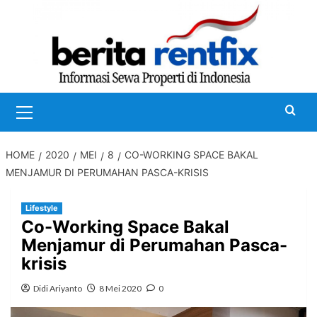
Skip
to
content
Primary
Menu
HOME
2020
MEI
8
CO-WORKING SPACE BAKAL
MENJAMUR DI PERUMAHAN PASCA-KRISIS
Lifestyle
Co-Working Space Bakal
Menjamur di Perumahan Pasca-
krisis
Didi Ariyanto
8 Mei 2020
0