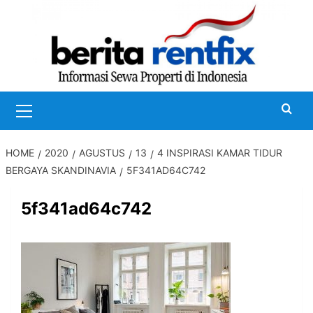
Skip
to
content
Primary
Menu
HOME
2020
AGUSTUS
13
4 INSPIRASI KAMAR TIDUR
BERGAYA SKANDINAVIA
5F341AD64C742
5f341ad64c742