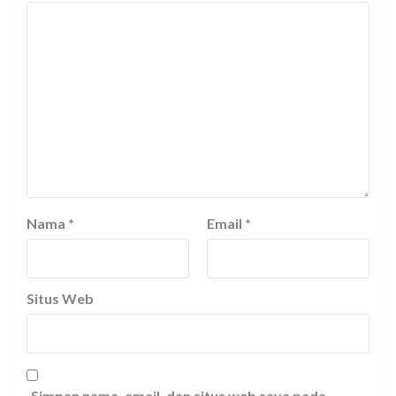
Nama
*
Email
*
Situs Web
Simpan nama, email, dan situs web saya pada