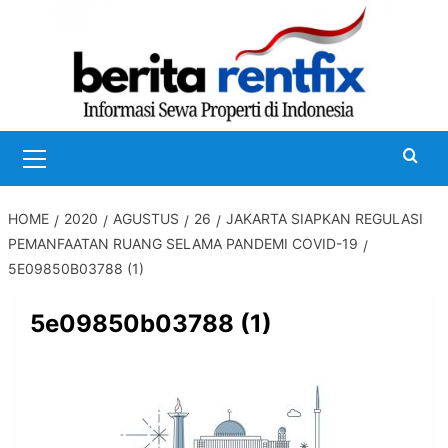
Skip
to
content
Primary
Menu
HOME
2020
AGUSTUS
26
JAKARTA SIAPKAN REGULASI
PEMANFAATAN RUANG SELAMA PANDEMI COVID-19
5E09850B03788 (1)
5e09850b03788 (1)