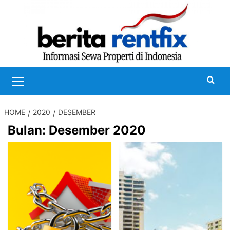
Skip
to
content
Primary
Menu
HOME
2020
DESEMBER
Bulan:
Desember 2020