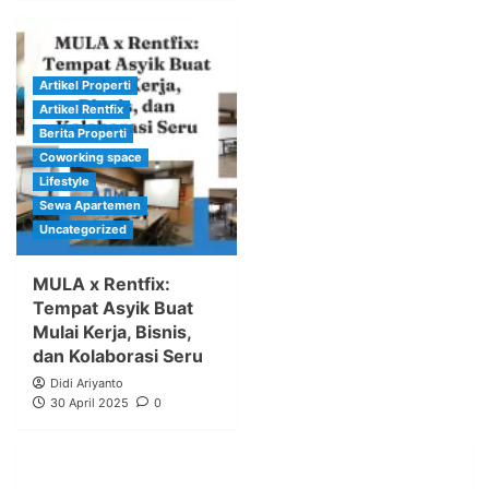
Artikel Properti
Artikel Rentfix
Berita Properti
Coworking space
Lifestyle
Sewa Apartemen
Uncategorized
MULA x Rentfix:
Tempat Asyik Buat
Mulai Kerja, Bisnis,
dan Kolaborasi Seru
Didi Ariyanto
30 April 2025
0