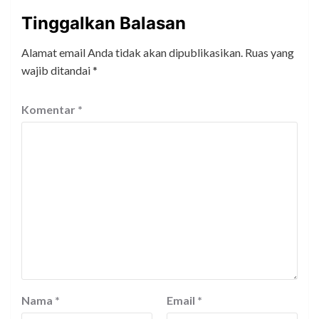
Tinggalkan Balasan
Alamat email Anda tidak akan dipublikasikan.
Ruas yang
wajib ditandai
*
Komentar
*
Nama
*
Email
*