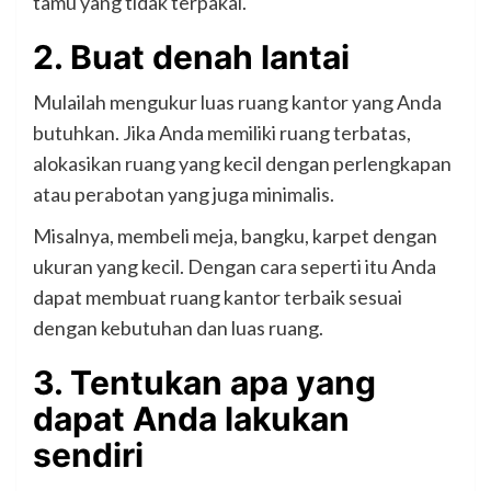
tamu yang tidak terpakai.
2. Buat denah lantai
Mulailah mengukur luas ruang kantor yang Anda
butuhkan. Jika Anda memiliki ruang terbatas,
alokasikan ruang yang kecil dengan perlengkapan
atau perabotan yang juga minimalis.
Misalnya, membeli meja, bangku, karpet dengan
ukuran yang kecil. Dengan cara seperti itu Anda
dapat membuat ruang kantor terbaik sesuai
dengan kebutuhan dan luas ruang.
3. Tentukan apa yang
dapat Anda lakukan
sendiri