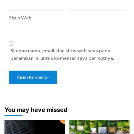
Situs Web
Simpan nama, email, dan situs web saya pada
peramban ini untuk komentar saya berikutnya.
You may have missed