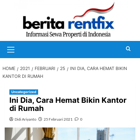
Skip
to
content
Primary
Menu
HOME
2021
FEBRUARI
25
INI DIA, CARA HEMAT BIKIN
KANTOR DI RUMAH
Uncategorized
Ini Dia, Cara Hemat Bikin Kantor
di Rumah
Didi Ariyanto
25 Februari 2021
0