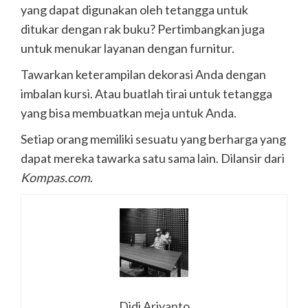
yang dapat digunakan oleh tetangga untuk
ditukar dengan rak buku? Pertimbangkan juga
untuk menukar layanan dengan furnitur.
Tawarkan keterampilan dekorasi Anda dengan
imbalan kursi. Atau buatlah tirai untuk tetangga
yang bisa membuatkan meja untuk Anda.
Setiap orang memiliki sesuatu yang berharga yang
dapat mereka tawarka satu sama lain. Dilansir dari
Kompas.com
.
Didi Ariyanto