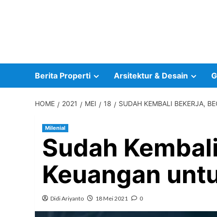
Skip
to
content
Berita Properti
Arsitektur & Desain
G
HOME
2021
MEI
18
SUDAH KEMBALI BEKERJA, B
Milenial
Sudah Kembali
Keuangan unt
Didi Ariyanto
18 Mei 2021
0