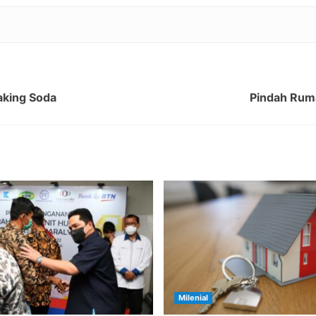
aking Soda
Pindah Ruma
Milenial