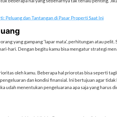
ntuk beberapa hal yang sebenarnya tak terlalu penting. Ji
: Peluang dan Tantangan di Pasar Properti Saat Ini
 uang
eseorang yang gampang ‘lapar mata’, perhitungan atau pel
hari-hari. Dengan begitu kamu bisa mengatur strategi me
ioritas oleh kamu. Beberapa hal priorotas bisa seperti tagi
engeluaran dan kondisi finansial. Ini bertujuan agar tida
. Jika udah menentukan pengeluarana apa saja yang harus 