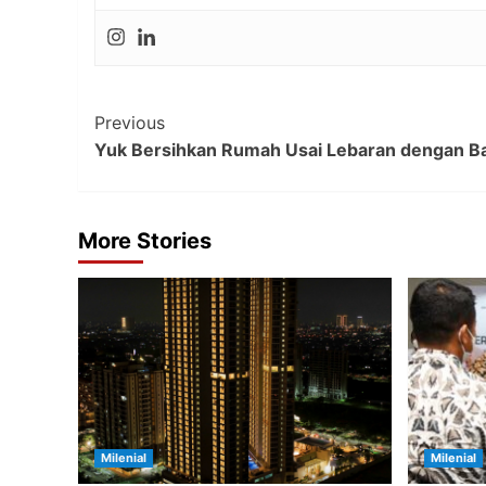
Post
Previous
Yuk Bersihkan Rumah Usai Lebaran dengan B
Navigation
More Stories
Milenial
Milenial