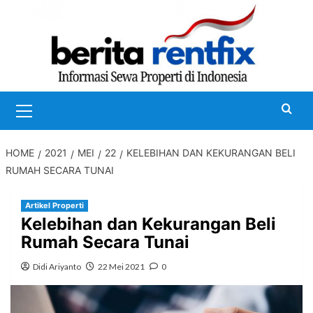
Skip
to
content
Primary
Menu
HOME
2021
MEI
22
KELEBIHAN DAN KEKURANGAN BELI
RUMAH SECARA TUNAI
Artikel Properti
Kelebihan dan Kekurangan Beli
Rumah Secara Tunai
Didi Ariyanto
22 Mei 2021
0