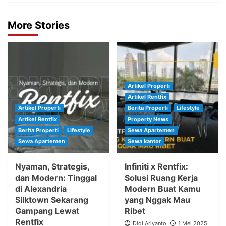
More Stories
Artikel Properti
Artikel Rentfix
Artikel Properti
Berita Properti
Lifestyle
Artikel Rentfix
Property News
Berita Properti
Lifestyle
Sewa Apartemen
Sewa Apartemen
Sewa kantor
Nyaman, Strategis,
Infiniti x Rentfix:
dan Modern: Tinggal
Solusi Ruang Kerja
di Alexandria
Modern Buat Kamu
Silktown Sekarang
yang Nggak Mau
Gampang Lewat
Ribet
Rentfix
Didi Ariyanto
1 Mei 2025