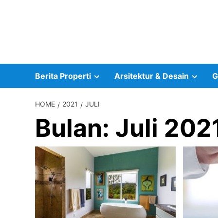
Skip
to
content
Berita Properti
Arsitektur & Desain
G
HOME
2021
JULI
Bulan:
Juli 202