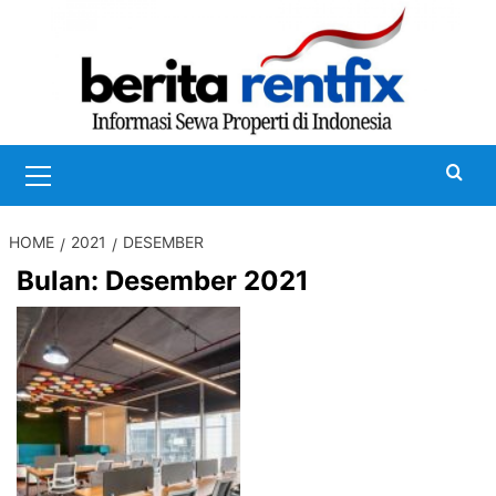
Skip
to
content
Primary
Menu
HOME
2021
DESEMBER
Bulan:
Desember 2021