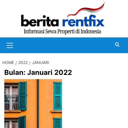
Skip
to
content
Primary
Menu
HOME
2022
JANUARI
Bulan:
Januari 2022