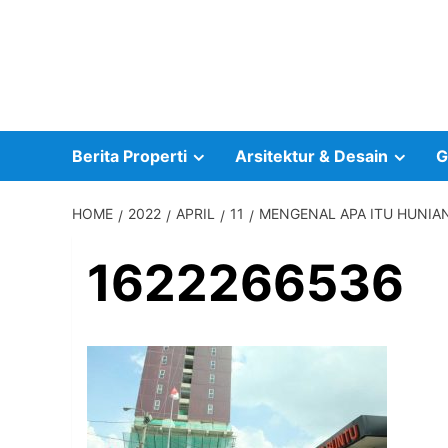
Skip
to
content
Berita Properti
Arsitektur & Desain
G
HOME
2022
APRIL
11
MENGENAL APA ITU HUNIA
1622266536