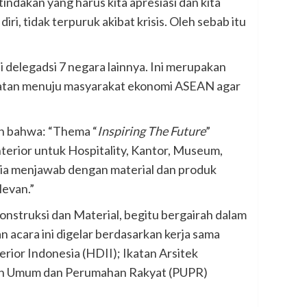
ndakan yang harus kita apresiasi dan kita
iri, tidak terpuruk akibat krisis. Oleh sebab itu
i delegadsi 7 negara lainnya. Ini merupakan
patan menuju masyarakat ekonomi ASEAN agar
an bahwa: “Thema “
Inspiring The Future
”
terior untuk Hospitality, Kantor, Museum,
sia menjawab dengan material dan produk
levan.”
Konstruksi dan Material, begitu bergairah dalam
 acara ini digelar berdasarkan kerja sama
or Indonesia (HDII); Ikatan Arsitek
aan Umum dan Perumahan Rakyat (PUPR)