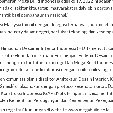
meran Mega Build Indonesia edisi ke 19, 2022 ini adalah ti
ada di sekitar kita, tetapi masyarakat sudah lebih percaya d
mantik bagi pembangunan nasional.”
ya Malaysia tampil dengan delegasi terbanyak jauh melebih
an industry dalam negeri, bertukar teknologi dan kesem
m Himpunan Desainer Interior Indonesia (HDII) menyatak
 kita keluar dari masa pandemi menjadi endemi. Desain In
us mengikuti tuntutan teknologi. Dan Mega Build Indone
program edukasi dan kolaborasi dengan topik topik yang re
eh komunitas bisnis di sektor Arsitektur, Desain Interior, 
meski dilaksanakan dengan protocol kesehatan ketat. Dan
nstruksi Indonesia (GAPENSI); Himpunan Desainer Interi
ung oleh Kementrian Perdagangan dan Kementerian Pekerj
an registrasi kunjungan di website www.megabuild.co.id