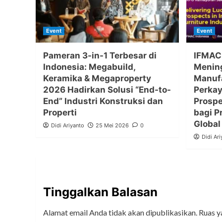
Event
Event
Pameran 3-in-1 Terbesar di
IFMAC
Indonesia: Megabuild,
Mening
Keramika & Megaproperty
Manufa
2026 Hadirkan Solusi “End-to-
Perkay
End” Industri Konstruksi dan
Prosp
Properti
bagi 
Global
Didi Ariyanto
25 Mei 2026
0
Didi Ari
Tinggalkan Balasan
Alamat email Anda tidak akan dipublikasikan.
Ruas y