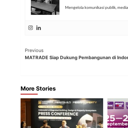
Mengelola komunikasi publik, media
Post
Previous
MATRADE Siap Dukung Pembangunan di Indo
Navigation
More Stories