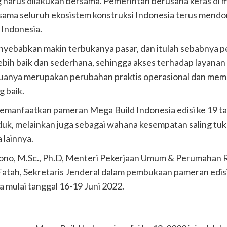
g harus dilakukan bersama. Pemerintah berusaha keras d
rsama seluruh ekosistem konstruksi Indonesia terus mend
 Indonesia.
menyebabkan makin terbukanya pasar, dan itulah sebabnya
ebih baik dan sederhana, sehingga akses terhadap layanan
duanya merupakan perubahan praktis operasional dan mem
 baik.
 memanfaatkan pameran Mega Build Indonesia edisi ke 19 
k, melainkan juga sebagai wahana kesempatan saling tu
 lainnya.
jono, M.Sc., Ph.D, Menteri Pekerjaan Umum & Perumahan 
Fatah, Sekretaris Jenderal dalam pembukaan pameran edisi
a mulai tanggal 16-19 Juni 2022.