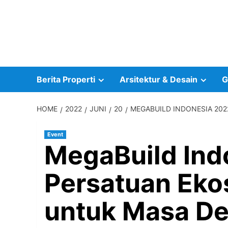
Skip
to
content
Berita Properti
Arsitektur & Desain
G
HOME
2022
JUNI
20
MEGABUILD INDONESIA 20
Event
MegaBuild In
Persatuan Eko
untuk Masa D