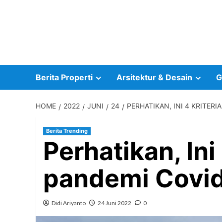
Skip
to
content
Berita Properti
Arsitektur & Desain
G
HOME
2022
JUNI
24
PERHATIKAN, INI 4 KRITER
Berita Trending
Perhatikan, In
pandemi Covi
Didi Ariyanto
24 Juni 2022
0