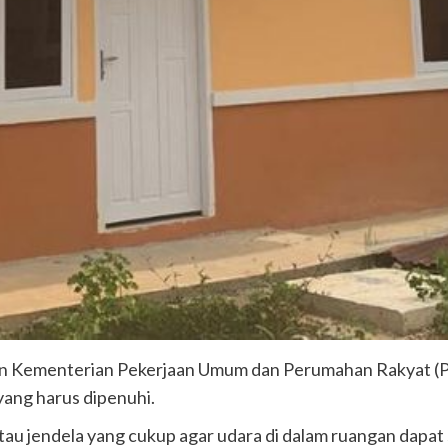
han Kementerian Pekerjaan Umum dan Perumahan Rakyat (
yang harus dipenuhi.
atau jendela yang cukup agar udara di dalam ruangan dapat