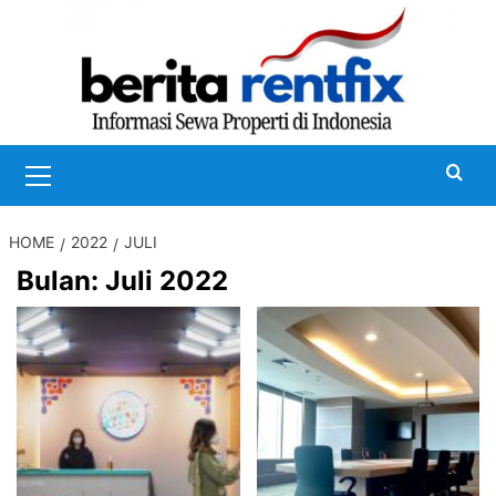
Skip
to
content
Primary
Menu
HOME
2022
JULI
Bulan:
Juli 2022