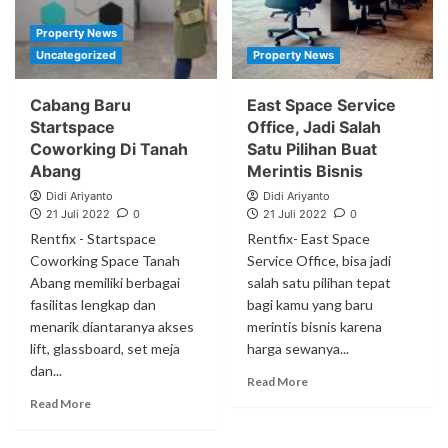
Property News
Uncategorized
Property News
Cabang Baru
East Space Service
Startspace
Office, Jadi Salah
Coworking Di Tanah
Satu Pilihan Buat
Abang
Merintis Bisnis
Didi Ariyanto
Didi Ariyanto
21 Juli 2022
0
21 Juli 2022
0
Rentfix - Startspace
Rentfix- East Space
Coworking Space Tanah
Service Office, bisa jadi
Abang memiliki berbagai
salah satu pilihan tepat
fasilitas lengkap dan
bagi kamu yang baru
menarik diantaranya akses
merintis bisnis karena
lift, glassboard, set meja
harga sewanya...
dan...
Read More
Read More