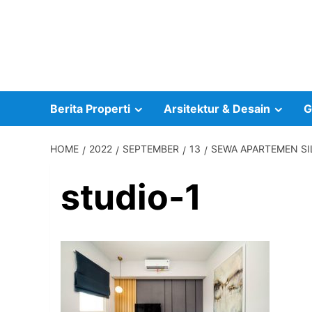
Skip
to
content
Berita Properti
Arsitektur & Desain
G
HOME
2022
SEPTEMBER
13
SEWA APARTEMEN SI
studio-1