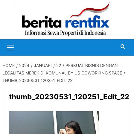
Skip
to
content
Primary
Menu
HOME
2024
JANUARI
22
PERKUAT BISNIS DENGAN
LEGALITAS MEREK DI KOMUNAL BY US COWORKING SPACE
THUMB_20230531_120251_EDIT_22
thumb_20230531_120251_Edit_22