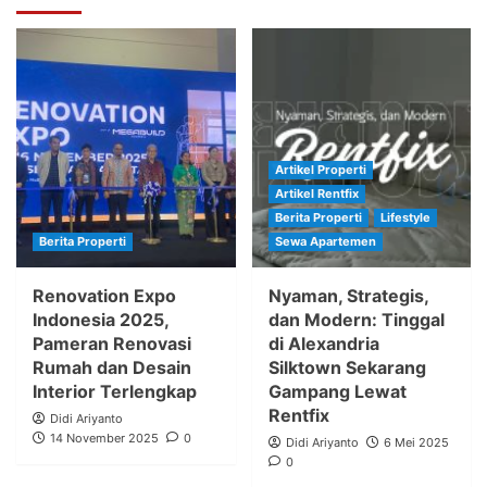
Artikel Properti
Artikel Rentfix
Berita Properti
Lifestyle
Berita Properti
Sewa Apartemen
Renovation Expo
Nyaman, Strategis,
Indonesia 2025,
dan Modern: Tinggal
Pameran Renovasi
di Alexandria
Rumah dan Desain
Silktown Sekarang
Interior Terlengkap
Gampang Lewat
Rentfix
Didi Ariyanto
14 November 2025
0
Didi Ariyanto
6 Mei 2025
0