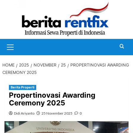
Skip
to
content
Primary
Menu
HOME
2025
NOVEMBER
25
PROPERTINOVASI AWARDING
CEREMONY 2025
Berita Properti
Propertinovasi Awarding
Ceremony 2025
Didi Ariyanto
25 November 2025
0