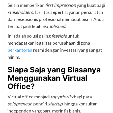
Selain memberikan
first impression
yang kuat bagi
stakeholders
, fasilitas seperti layanan persuratan
dan resepsionis profesional membuat bisnis Anda
terlihat jauh lebih
established
.
Ini adalah solusi paling
feasible
untuk
mendapatkan legalitas perusahaan di zona
perkantoran
resmi dengan investasi yang sangat
minim.
Siapa Saja yang Biasanya
Menggunakan Virtual
Office?
Virtual office menjadi
top priority
bagi para
solopreneur
, pendiri
startup
, hingga konsultan
independen yang baru merintis bisnis.