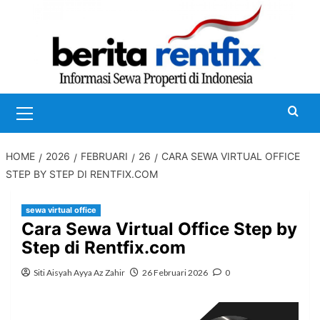
Skip
to
content
Primary
Menu
HOME
2026
FEBRUARI
26
CARA SEWA VIRTUAL OFFICE
STEP BY STEP DI RENTFIX.COM
sewa virtual office
Cara Sewa Virtual Office Step by
Step di Rentfix.com
Siti Aisyah Ayya Az Zahir
26 Februari 2026
0