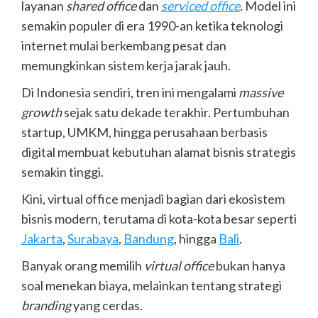
layanan
shared office
dan
serviced office
.
Model ini
semakin populer di era 1990-an ketika teknologi
internet mulai berkembang pesat dan
memungkinkan sistem kerja jarak jauh.
Di Indonesia sendiri, tren ini mengalami
massive
growth
sejak satu dekade terakhir. Pertumbuhan
startup, UMKM, hingga perusahaan berbasis
digital membuat kebutuhan alamat bisnis strategis
semakin tinggi.
Kini, virtual office menjadi bagian dari ekosistem
bisnis modern, terutama di kota-kota besar seperti
Jakarta
,
Surabaya
,
Bandung
, hingga
Bali
.
Banyak orang memilih
virtual office
bukan hanya
soal menekan biaya, melainkan tentang strategi
branding
yang cerdas.