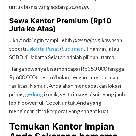
untuk bisnis yang sedang
scale up.
Sewa Kantor Premium (Rp10
Juta ke Atas)
Jika Anda ingin tampil lebih
prestigious
, kawasan
seperti
Jakarta Pusat
(
Sudirman
, Thamrin) atau
SCBD di Jakarta Selatan adalah pilihan utama.
Harga sewanya bisa mencapai Rp350.000 hingga
Rp600.000+ per m²/bulan, tergantung luas dan
fasilitas. Namun, Anda akan mendapatkan lokasi
prime,
gedung
ikonik, serta image bisnis yang jauh
lebih powerful. Cocok untuk Anda yang
mengincar citra korporat yang sangat kuat.
Temukan Kantor Impian