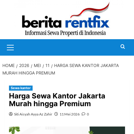
Skip
to
content
Primary
Menu
HOME
2026
MEI
11
HARGA SEWA KANTOR JAKARTA
MURAH HINGGA PREMIUM
Sewa kantor
Harga Sewa Kantor Jakarta
Murah hingga Premium
Siti Aisyah Ayya Az Zahir
11 Mei 2026
0