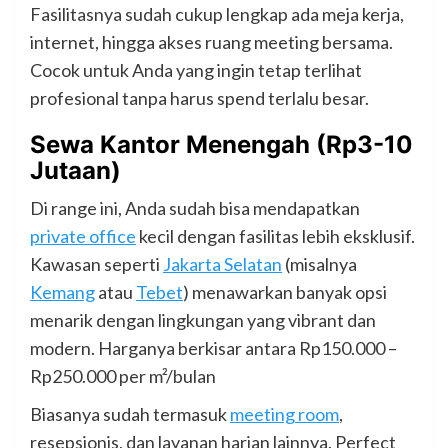
Fasilitasnya sudah cukup lengkap ada meja kerja,
internet, hingga akses ruang meeting bersama.
Cocok untuk Anda yang ingin tetap terlihat
profesional tanpa harus spend terlalu besar.
Sewa Kantor Menengah (Rp3-10
Jutaan)
Di range ini, Anda sudah bisa mendapatkan
private office
kecil dengan fasilitas lebih eksklusif.
Kawasan seperti
Jakarta Selatan
(misalnya
Kemang
atau
Tebet
) menawarkan banyak opsi
menarik dengan lingkungan yang vibrant dan
modern. Harganya berkisar antara Rp150.000 –
Rp250.000 per m²/bulan
Biasanya sudah termasuk
meeting room
,
resepsionis, dan layanan harian lainnya. Perfect