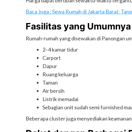
Harga dapat berubah sewaktu-waktu tergantung
Baca Juga : Sewa Rumah di Jakarta Barat: Tan
Fasilitas yang Umumnya
Rumah-rumah yang disewakan di Panongan umu
2–4 kamar tidur
Carport
Dapur
Ruang keluarga
Taman
Air bersih
Listrik memadai
Sebagian unit sudah semi furnished mau
Beberapa cluster juga menyediakan keamanan 