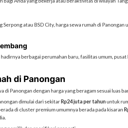
an bagi Anda yang bekerja atau beraktivitas di wilayah Tan
g Serpong atau BSD City, harga sewa rumah di Panongan
rkembang
dirnya berbagai perumahan baru, fasilitas umum, pusat k
ah di Panongan
wa di Panongan dengan harga yang beragam sesuai luas bangu
ongan dimulai dari sekitar
Rp24 juta per tahun
untuk ruma
u berada di cluster premium umumnya berada pada kisaran
R
ia.