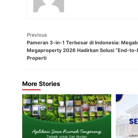
Post
Previous
Pameran 3-in-1 Terbesar di Indonesia: Megabu
Navigation
Megaproperty 2026 Hadirkan Solusi “End-to-E
Properti
More Stories