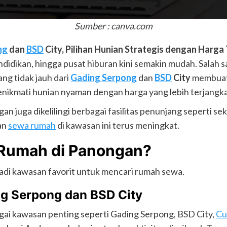
Sumber : canva.com
ng
dan
BSD
City, Pilihan Hunian Strategis dengan Harga
didikan, hingga pusat hiburan kini semakin mudah. Salah sa
ang tidak jauh dari
Gading Serpong
dan
BSD
City
membuat k
nikmati hunian nyaman dengan harga yang lebih terjangk
an juga dikelilingi berbagai fasilitas penunjang seperti se
aan
sewa rumah
di kawasan ini terus meningkat.
Rumah di Panongan?
di kawasan favorit untuk mencari rumah sewa.
ing Serpong dan BSD City
ai kawasan penting seperti Gading Serpong, BSD City,
Cu