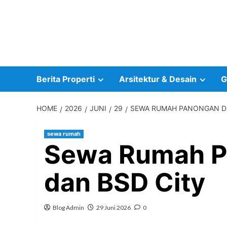
Skip
to
content
Berita Properti
Arsitektur & Desain
G
HOME
2026
JUNI
29
SEWA RUMAH PANONGAN DE
sewa rumah
Sewa Rumah P
dan BSD City
Blog Admin
29 Juni 2026
0