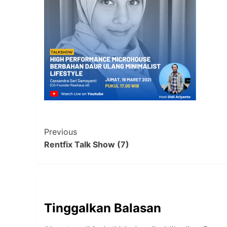
Post
Previous
Rentfix Talk Show (7)
Navigation
Tinggalkan Balasan