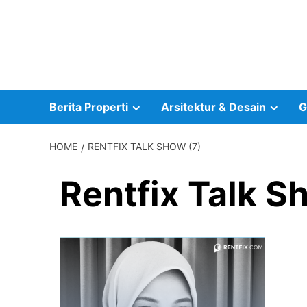
Skip
to
content
Berita Properti
Arsitektur & Desain
G
HOME
RENTFIX TALK SHOW (7)
Rentfix Talk S