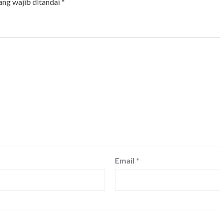
ang wajib ditandai
*
Email
*