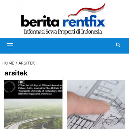
Skip
to
content
Primary
Menu
HOME
ARSITEK
arsitek