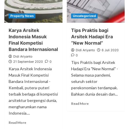
Property News
Uncategorized
Karya Arsitek
Tips Praktis bagi
Indonesia Masuk
Arsitek Hadapi Era
Final Kompetisi
“New Normal”
Bandara Internasional
Didi Ariyanto
6 Juli 2020
0
Didi Ariyanto
21 September 2020
0
Tips Praktis bagi Arsitek
Karya Arsitek Indonesia
Hadapi Era "New Normal" -
Masuk Final Kompetisi
Selama masa pandemi,
Bandara Internasional -
seluruh sektor
Kembali, putera-puteri
perekonomian terdampak.
terbaik berlaga di kompetisi
Bahkan dunia desain dan...
arsitektur bergengsi dunia,
Read More
mengharumkan nama
Indonesia....
Read More