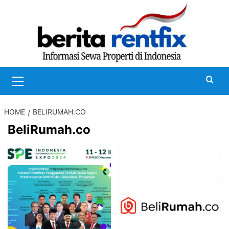
Skip
to
content
Primary
Menu
HOME
BELIRUMAH.CO
BeliRumah.co