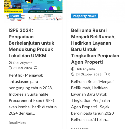
Event
Property News
ISPE 2024:
Beliruma Resmi
Pengadaan
Menjadi BeliRumah,
Berkelanjutan untuk
Hadirkan Layanan
Mendukung Produk
Baru Untuk
Lokal dan UMKM
Tingkatkan Penjualan
Agen Properti
Didi Ariyanto
31 Mei 2024
0
Didi Ariyanto
24 Oktober 2023
0
Rentfix - Menjawab
antusiasme para
Beliruma Resmi Menjadi
pengunjung tahun 2023,
BeliRumah, Hadirkan
Indonesia Sustainable
Layanan Baru Untuk
Procurement Expo (ISPE)
Tingkatkan Penjualan
akan kembali hadir di tahun
Agen Properti - Sejak
2024 dengan...
berdiri pada tahun 2020,
Beliruma.co.id telah...
Read More
Read More