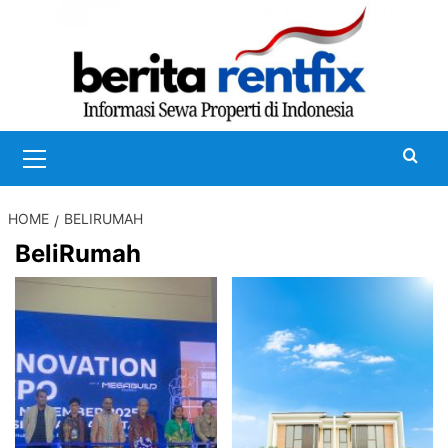
Skip
to
content
Primary
Menu
HOME
BELIRUMAH
BeliRumah