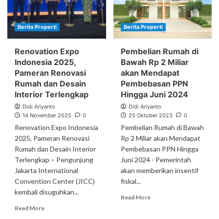
Berita Properti
Berita Properti
Renovation Expo
Pembelian Rumah di
Indonesia 2025,
Bawah Rp 2 Miliar
Pameran Renovasi
akan Mendapat
Rumah dan Desain
Pembebasan PPN
Interior Terlengkap
Hingga Juni 2024
Didi Ariyanto
Didi Ariyanto
14 November 2025
0
25 Oktober 2023
0
Renovation Expo Indonesia
Pembelian Rumah di Bawah
2025, Pameran Renovasi
Rp 2 Miliar akan Mendapat
Rumah dan Desain Interior
Pembebasan PPN Hingga
Terlengkap – Pengunjung
Juni 2024 - Pemerintah
Jakarta International
akan memberikan insentif
Convention Center (JICC)
fiskal...
kembali disuguhkan...
Read More
Read More