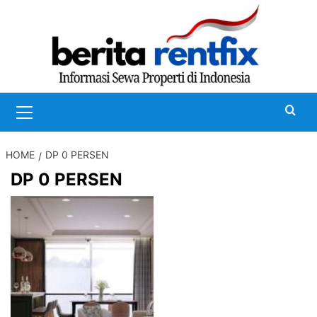
Skip
to
content
Primary
Menu
HOME
DP 0 PERSEN
DP 0 PERSEN