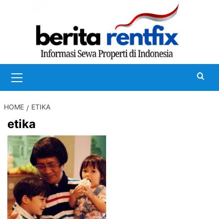
Skip
to
content
Primary
Menu
HOME
ETIKA
etika