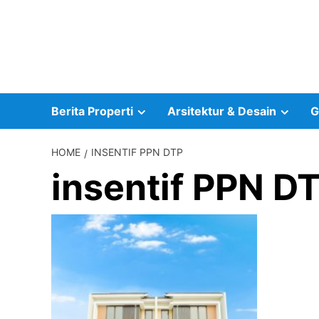
Skip
to
content
Berita Properti
Arsitektur & Desain
G
HOME
INSENTIF PPN DTP
insentif PPN D