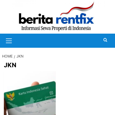
Skip
to
content
Primary
Menu
HOME
JKN
JKN