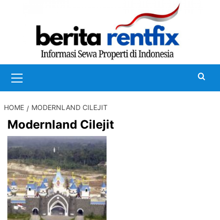
Skip
to
content
Primary
Menu
HOME
MODERNLAND CILEJIT
Modernland Cilejit