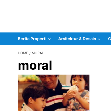
Skip
to
content
Berita Properti
Arsitektur & Desain
G
HOME
MORAL
moral