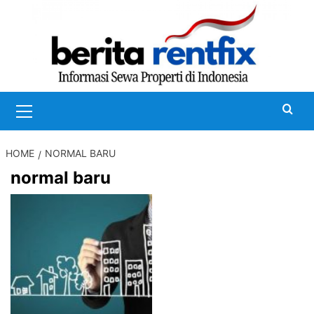
Skip
to
content
Primary
Menu
HOME
NORMAL BARU
normal baru