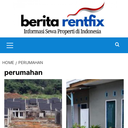
Skip
to
content
Primary
Menu
HOME
PERUMAHAN
perumahan