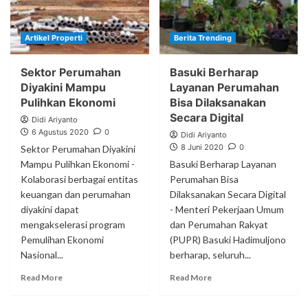
Artikel Properti
Berita Trending
Sektor Perumahan
Basuki Berharap
Diyakini Mampu
Layanan Perumahan
Pulihkan Ekonomi
Bisa Dilaksanakan
Secara Digital
Didi Ariyanto
6 Agustus 2020
0
Didi Ariyanto
8 Juni 2020
0
Sektor Perumahan Diyakini
Mampu Pulihkan Ekonomi -
Basuki Berharap Layanan
Kolaborasi berbagai entitas
Perumahan Bisa
keuangan dan perumahan
Dilaksanakan Secara Digital
diyakini dapat
- Menteri Pekerjaan Umum
mengakselerasi program
dan Perumahan Rakyat
Pemulihan Ekonomi
(PUPR) Basuki Hadimuljono
Nasional...
berharap, seluruh...
Read More
Read More