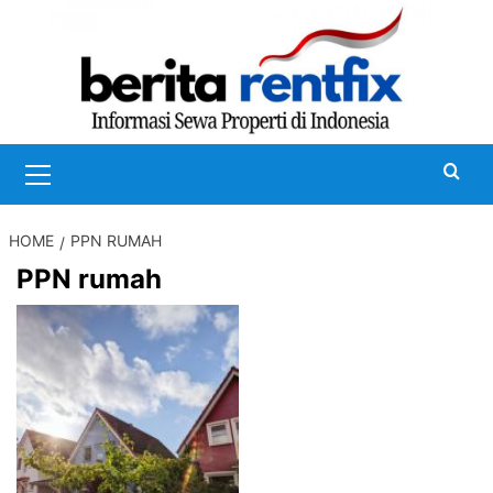
Skip
to
content
Primary
Menu
HOME
PPN RUMAH
PPN rumah