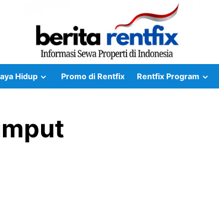
aya Hidup
Promo di Rentfix
Rentfix Program
umput