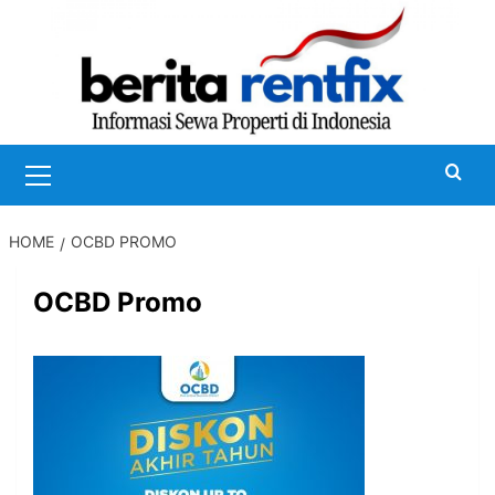
Skip
to
content
Primary
Menu
HOME
OCBD PROMO
OCBD Promo