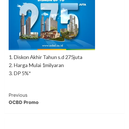
1. Diskon Akhir Tahun s.d 275juta
2. Harga Mulai 1milyaran
3. DP 5%*
Post
Previous
OCBD Promo
Navigation