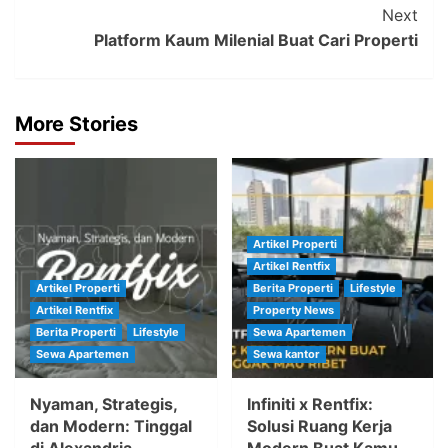
Next
Platform Kaum Milenial Buat Cari Properti
More Stories
Artikel Properti
Artikel Rentfix
Artikel Properti
Berita Properti
Lifestyle
Artikel Rentfix
Property News
Berita Properti
Lifestyle
Sewa Apartemen
Sewa Apartemen
Sewa kantor
Nyaman, Strategis,
Infiniti x Rentfix:
dan Modern: Tinggal
Solusi Ruang Kerja
di Alexandria
Modern Buat Kamu