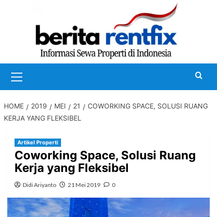
Skip
to
content
Primary
Menu
HOME
2019
MEI
21
COWORKING SPACE, SOLUSI RUANG
KERJA YANG FLEKSIBEL
Artikel Properti
Coworking Space, Solusi Ruang
Kerja yang Fleksibel
Didi Ariyanto
21 Mei 2019
0