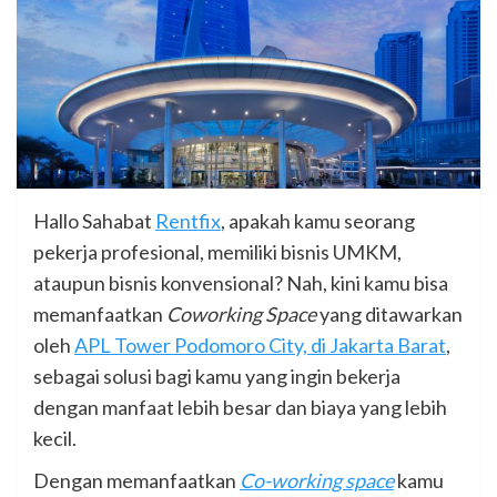
Hallo Sahabat
Rentfix
, apakah kamu seorang
pekerja profesional, memiliki bisnis UMKM,
ataupun bisnis konvensional? Nah, kini kamu bisa
memanfaatkan
Coworking Space
yang ditawarkan
oleh
APL Tower Podomoro City, di Jakarta Barat
,
sebagai solusi bagi kamu yang ingin bekerja
dengan manfaat lebih besar dan biaya yang lebih
kecil.
Dengan memanfaatkan
Co-working space
kamu