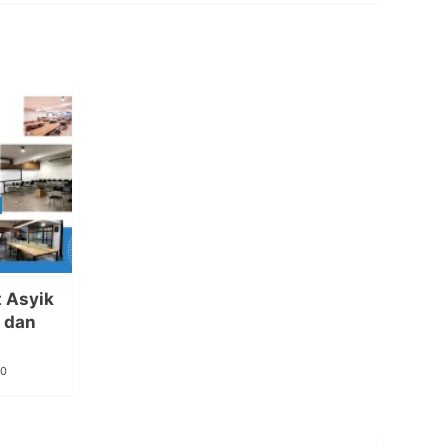
 Asyik
, dan
0