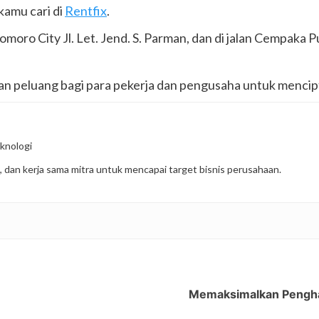
kamu cari di
Rentfix
.
o City Jl. Let. Jend. S. Parman, dan di jalan Cempaka Pu
n peluang bagi para pekerja dan pengusaha untuk mencipt
knologi
, dan kerja sama mitra untuk mencapai target bisnis perusahaan.
Memaksimalkan Penghas