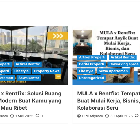
Artikel Properti
Artikel Rentfix
roperti
Artikel Rentfix
Berita Properti
Coworking space
operti
Lifestyle
Property News
Lifestyle
Sewa Apartemen
artemen
Sewa kantor
Uncategorized
i x Rentfix: Solusi Ruang
MULA x Rentfix: Tempat
Modern Buat Kamu yang
Buat Mulai Kerja, Bisnis
 Mau Ribet
Kolaborasi Seru
yanto
1 Mei 2025
0
Didi Ariyanto
30 April 2025