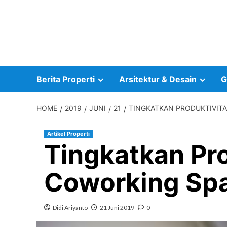
Skip
to
content
Berita Properti
Arsitektur & Desain
G
HOME
2019
JUNI
21
TINGKATKAN PRODUKTIVITA
Artikel Properti
Tingkatkan Pro
Coworking Sp
Didi Ariyanto
21 Juni 2019
0