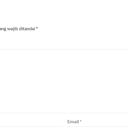
ang wajib ditandai
*
Email
*