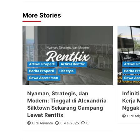
More Stories
Artikel Properti
Artikel Rentfix
Artikel P
Berita Properti
Lifestyle
Berita Pr
Sewa Apartemen
Sewa Ap
Nyaman, Strategis, dan
Infinit
Modern: Tinggal di Alexandria
Kerja 
Silktown Sekarang Gampang
Nggak
Lewat Rentfix
Didi Ari
Didi Ariyanto
6 Mei 2025
0