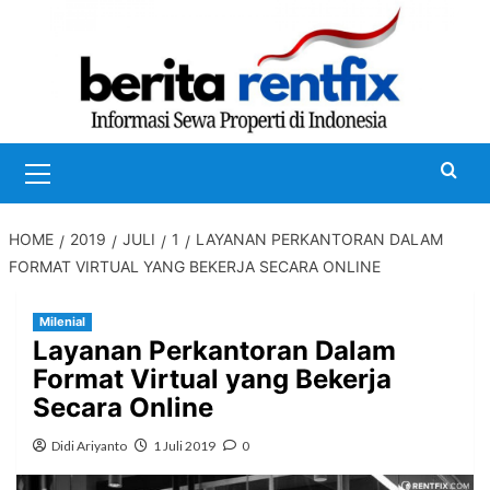
Skip
to
content
Primary
Menu
HOME
2019
JULI
1
LAYANAN PERKANTORAN DALAM
FORMAT VIRTUAL YANG BEKERJA SECARA ONLINE
Milenial
Layanan Perkantoran Dalam
Format Virtual yang Bekerja
Secara Online
Didi Ariyanto
1 Juli 2019
0