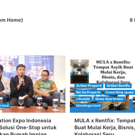
From Home)
8 
Artikel Properti
Artikel Rentfix
Berita Properti
Coworking space
Lifestyle
Sewa Apartemen
rized
Uncategorized
tion Expo Indonesia
MULA x Rentfix: Tempat
Solusi One-Stop untuk
Buat Mulai Kerja, Bisnis
kan Rumah Impian
Kolaborasi Seru