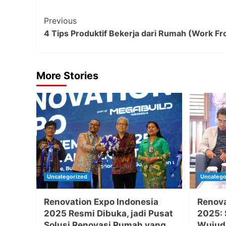
Post
Previous
4 Tips Produktif Bekerja dari Rumah (Work 
Navigation
More Stories
Uncategorized
Uncatego
Renovation Expo Indonesia
Renova
2025 Resmi Dibuka, jadi Pusat
2025: 
Solusi Renovasi Rumah yang
Wujud