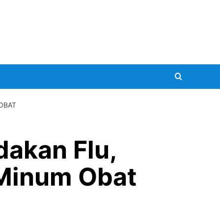
 OBAT
dakan Flu,
Minum Obat