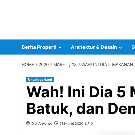
Skip
to
content
Berita Properti
Arsitektur & Desain
G
HOME
2020
MARET
18
WAH! INI DIA 5 MAKANA
Uncategorized
Wah! Ini Dia 5
Batuk, dan D
Didi Ariyanto
18 Maret 2020
0