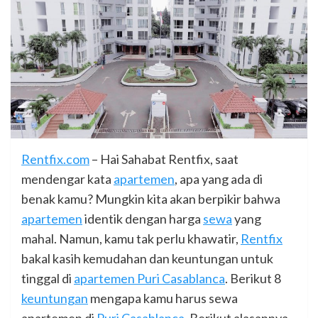
Rentfix.com
– Hai Sahabat Rentfix, saat
mendengar kata
apartemen
, apa yang ada di
benak kamu? Mungkin kita akan berpikir bahwa
apartemen
identik dengan harga
sewa
yang
mahal. Namun, kamu tak perlu khawatir,
Rentfix
bakal kasih kemudahan dan keuntungan untuk
tinggal di
apartemen Puri Casablanca
. Berikut 8
keuntungan
mengapa kamu harus sewa