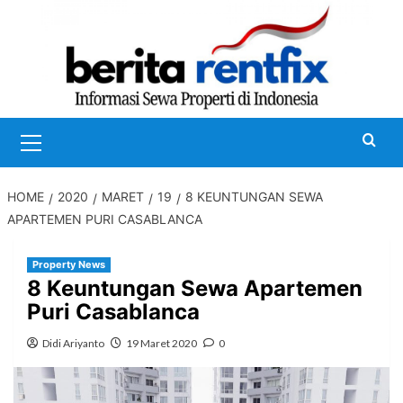
Skip
to
content
Primary
Menu
HOME
2020
MARET
19
8 KEUNTUNGAN SEWA
APARTEMEN PURI CASABLANCA
Property News
8 Keuntungan Sewa Apartemen
Puri Casablanca
Didi Ariyanto
19 Maret 2020
0