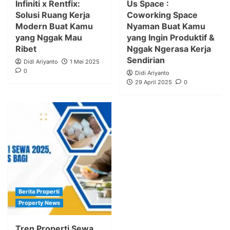
Infiniti x Rentfix:
Us Space :
Solusi Ruang Kerja
Coworking Space
Modern Buat Kamu
Nyaman Buat Kamu
yang Nggak Mau
yang Ingin Produktif &
Ribet
Nggak Ngerasa Kerja
Sendirian
Didi Ariyanto
1 Mei 2025
0
Didi Ariyanto
29 April 2025
0
Berita Properti
Property News
Tren Properti Sewa