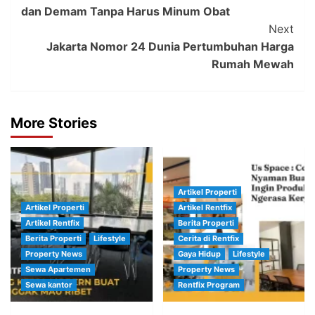
Navigation
dan Demam Tanpa Harus Minum Obat
Next
Jakarta Nomor 24 Dunia Pertumbuhan Harga
Rumah Mewah
More Stories
Artikel Properti
Artikel Properti
Artikel Rentfix
Artikel Rentfix
Berita Properti
Berita Properti
Lifestyle
Cerita di Rentfix
Property News
Gaya Hidup
Lifestyle
Sewa Apartemen
Property News
Sewa kantor
Rentfix Program