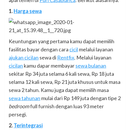
apartemen di
Puri Casablanca
. Berikut alasannya.
1.
Harga sewa
Keuntungan yang pertama kamu dapat memilih
fasilitas bayar dengan cara
cicil
melalui layanan
ajukan cicilan
sewa di
Rentfix
. Melalui layanan
cicilan
kamu dapar membayar
sewa bulanan
sekitar Rp 34 juta selama 6 kali sewa, Rp 18 juta
selama 12 kali sewa, Rp 21 juta khusus untuk masa
sewa 2 tahun. Kamu juga dapat memilih masa
sewa tahunan
mulai dari Rp 149 juta dengan tipe 2
bedroom
full furnish dengan luas 93 meter
persegi.
2.
Terintegrasi