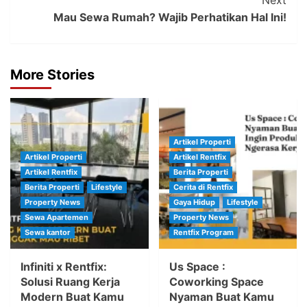
Next
Mau Sewa Rumah? Wajib Perhatikan Hal Ini!
More Stories
Artikel Properti
Artikel Properti
Artikel Rentfix
Artikel Rentfix
Berita Properti
Berita Properti
Lifestyle
Cerita di Rentfix
Property News
Gaya Hidup
Lifestyle
Sewa Apartemen
Property News
Sewa kantor
Rentfix Program
Infiniti x Rentfix:
Us Space :
Solusi Ruang Kerja
Coworking Space
Modern Buat Kamu
Nyaman Buat Kamu