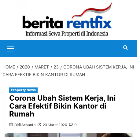
Skip
to
content
Primary
Menu
HOME
2020
MARET
23
CORONA UBAH SISTEM KERJA, INI
CARA EFEKTIF BIKIN KANTOR DI RUMAH
Property News
Corona Ubah Sistem Kerja, Ini
Cara Efektif Bikin Kantor di
Rumah
Didi Ariyanto
23 Maret 2020
0