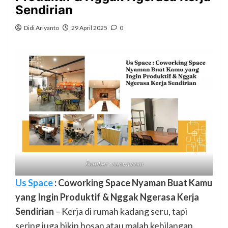
Sendirian
Didi Ariyanto
29 April 2025
0
Sumber : canva.com
Us Space
: Coworking Space Nyaman Buat Kamu
yang Ingin Produktif & Nggak Ngerasa Kerja
Sendirian
– Kerja di rumah kadang seru, tapi
sering juga bikin bosan atau malah kehilangan