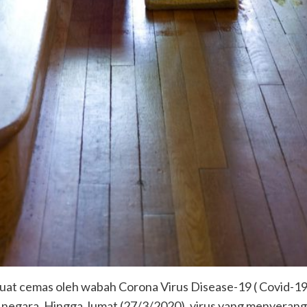
buat cemas oleh wabah Corona Virus Disease-19 ( Covid-19)
egara. Hingga Jumat (27/3/2020), virus yang menyerang 