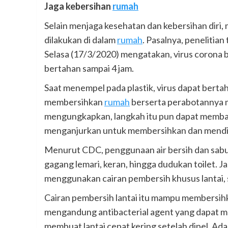
Jaga kebersihan
rumah
Selain menjaga kesehatan dan kebersihan diri,
dilakukan di dalam
rumah
. Pasalnya, penelitia
Selasa (17/3/2020) mengatakan, virus corona 
bertahan sampai 4 jam.
Saat menempel pada plastik, virus dapat bertah
membersihkan
rumah
berserta perabotannya m
mengungkapkan, langkah itu pun dapat memban
menganjurkan untuk membersihkan dan mendis
Menurut CDC, penggunaan air bersih dan sab
gagang lemari, keran, hingga dudukan toilet. J
menggunakan cairan pembersih khusus lantai, s
Cairan pembersih lantai itu mampu membersihka
mengandung antibacterial agent yang dapat me
membuat lantai cepat kering setelah dipel. Ada