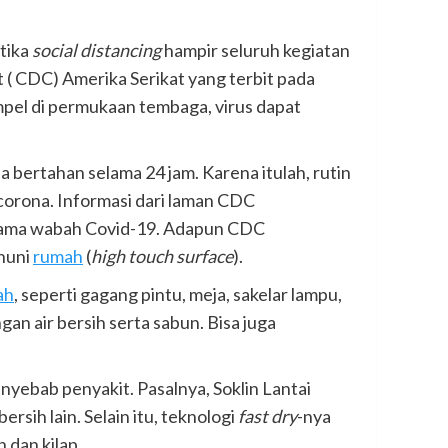
etika
social distancing
hampir seluruh kegiatan
 ( CDC) Amerika Serikat yang terbit pada
mpel di permukaan tembaga, virus dapat
a bertahan selama 24 jam. Karena itulah, rutin
corona. Informasi dari laman CDC
ama wabah Covid-19. Adapun CDC
huni
rumah
(
high touch surface
).
ah
, seperti gagang pintu, meja, sakelar lampu,
an air bersih serta sabun. Bisa juga
nyebab penyakit. Pasalnya, Soklin Lantai
ih lain. Selain itu, teknologi
fast dry
-nya
 dan kilap.