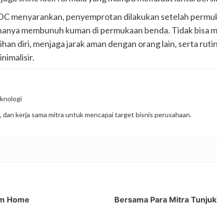
DC menyarankan, penyemprotan dilakukan setelah permuk
hanya membunuh kuman di permukaan benda. Tidak bisa 
han diri, menjaga jarak aman dengan orang lain, serta ru
imalisir.
knologi
, dan kerja sama mitra untuk mencapai target bisnis perusahaan.
rom Home
Bersama Para Mitra Tunju