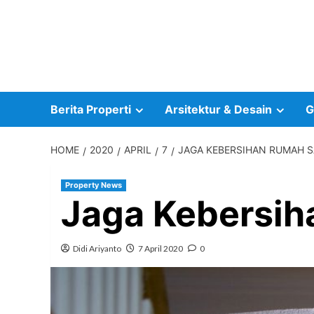
Skip
to
content
Berita Properti
Arsitektur & Desain
G
HOME
2020
APRIL
7
JAGA KEBERSIHAN RUMAH S
Property News
Jaga Kebersih
Didi Ariyanto
7 April 2020
0