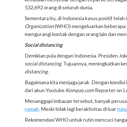
532.692 orang di seluruh dunia.
Sementara itu, di Indonesia kasus positif te
Organization
(WHO) mengeluarkan beberapa anj
mengurangi kontak dengan orang lain dan meng
Social distancing
Demikian pula dengan Indonesia. Presiden Jo
social distancing
. Tujuannya, meningkatkan ke
distancing
.
Bagaimana kita menjaga jarak. Dengan kondisi i
dari akun Youtube
Kompas.com
Reporter on L
Menanggapi imbauan tersebut, banyak perusaha
rumah
. Meski tidak lagi beraktivitas di luar
rum
Rekomendasi WHO untuk rutin mencuci tangan, m