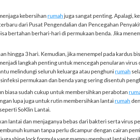
 menjaga kebersihan
rumah
juga sangat penting. Apalagi, k
n terbaru dari Pusat Pengendalian dan Pencegahan Penyakit
bisa bertahan berhari-hari di permukaan benda. Jika mene
an hingga 3 hari. Kemudian, jika menempel pada kardus bis
enjadi langkah penting untuk mencegah penularan virus 
tu melindungi seluruh keluarga atau penghuni
rumah
sel
infeksi permukaan dan benda yang sering disentuh peng
un biasa sudah cukup untuk membersihkan perabotan
rum
angan lupa juga untuk rutin membersihkan lantai
rumah
deng
eperti SoKlin Lantai.
n lantai dan menjaganya bebas dari bakteri serta virus pe
mbunuh kuman tanpa perlu dicampur dengan cairan pembers
 juga shine lock formula yang mampu membuat lantai bersih