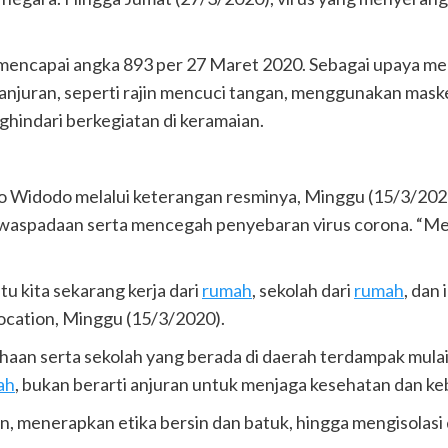
lah mencapai angka 893 per 27 Maret 2020. Sebagai upaya 
uran, seperti rajin mencuci tangan, menggunakan masker 
hindari berkegiatan di keramaian.
ko Widodo melalui keterangan resminya, Minggu (15/3/2
waspadaan serta mencegah penyebaran virus corona. “Men
tu kita sekarang kerja dari
rumah
, sekolah dari
rumah
, dan
ocation, Minggu (15/3/2020).
an serta sekolah yang berada di daerah terdampak mulai 
ah
, bukan berarti anjuran untuk menjaga kesehatan dan ke
enerapkan etika bersin dan batuk, hingga mengisolasi diri