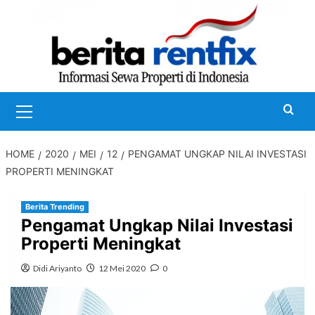
Skip
to
content
Primary
Menu
HOME
2020
MEI
12
PENGAMAT UNGKAP NILAI INVESTASI
PROPERTI MENINGKAT
Berita Trending
Pengamat Ungkap Nilai Investasi
Properti Meningkat
Didi Ariyanto
12 Mei 2020
0