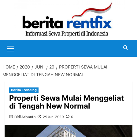
Skip
to
content
Primary
Menu
HOME
2020
JUNI
29
PROPERTI SEWA MULAI
MENGGELIAT DI TENGAH NEW NORMAL
Berita Trending
Properti Sewa Mulai Menggeliat
di Tengah New Normal
Didi Ariyanto
29 Juni 2020
0