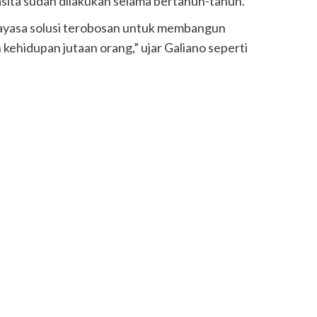
ita sudah dilakukan selama bertahun-tahun.
ayasa solusi terobosan untuk membangun
kehidupan jutaan orang,” ujar Galiano seperti