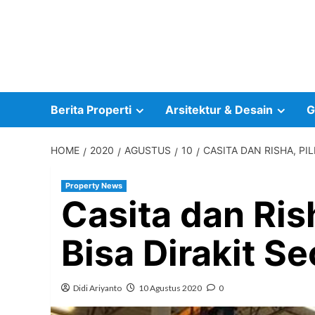
Skip
to
content
Berita Properti
Arsitektur & Desain
G
HOME
2020
AGUSTUS
10
CASITA DAN RISHA, PI
Property News
Casita dan Ris
Bisa Dirakit Se
Didi Ariyanto
10 Agustus 2020
0