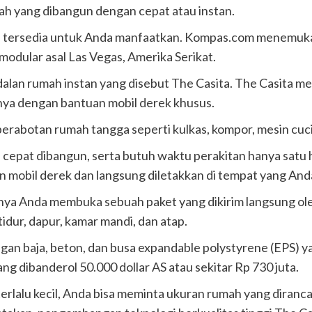
h yang dibangun dengan cepat atau instan.
ah tersedia untuk Anda manfaatkan. Kompas.com menemukan
modular asal Las Vegas, Amerika Serikat.
lan rumah instan yang disebut The Casita. The Casita m
ya dengan bantuan mobil derek khusus.
rabotan rumah tangga seperti kulkas, kompor, mesin cuci,
epat dibangun, serta butuh waktu perakitan hanya satu ha
obil derek dan langsung diletakkan di tempat yang And
ya Anda membuka sebuah paket yang dikirim langsung oleh
tidur, dapur, kamar mandi, dan atap.
gan baja, beton, dan busa expandable polystyrene (EPS) ya
g dibanderol 50.000 dollar AS atau sekitar Rp 730 juta.
 terlalu kecil, Anda bisa meminta ukuran rumah yang dira