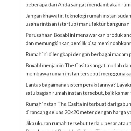
beberapa dari Anda sangat mendambakan ruma
Jangan khawatir, teknologi rumah instan sud
usaha rintisan (startup) manufaktur bangunan 
Perusahaan Boxabl ini menawarkan produk anda
dan memungkinkan pemilik bisa memindahkann
Rumah ini dilengkapi dengan berbagai macam pe
Boxabl menjamin The Casita sangat mudah dan c
membawa rumah instan tersebut menggunakan m
Lantas bagaimana sistem perakitannya? Layakn
satu bagian rumah instan tersebut, baik kamar 
Rumah instan The Casita ini terbuat dari gabun
dirancang seluas 20×20 meter dengan harga yan
Jika ukuran rumah tersebut terlalu besar atau